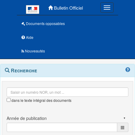
Menu principal
Bulletin Officiel
Toggle navigatio
Documents opposables
Aide
Nouveautés
Navigation
Menu
Recherche
contextuel
et
outils
annexes
dans le texte intégral des documents