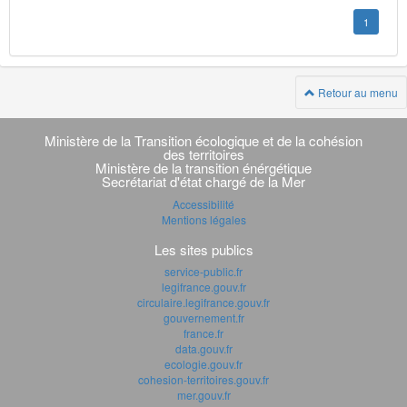
1
Retour au menu
Navigation
transverse
Ministère de la Transition écologique et de la cohésion
des territoires
Ministère de la transition énérgétique
Secrétariat d'état chargé de la Mer
Accessibilité
Mentions légales
Les sites publics
service-public.fr
legifrance.gouv.fr
circulaire.legifrance.gouv.fr
gouvernement.fr
france.fr
data.gouv.fr
ecologie.gouv.fr
cohesion-territoires.gouv.fr
mer.gouv.fr