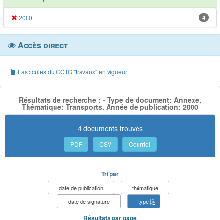
2000
4
Accès direct
Fascicules du CCTG "travaux" en vigueur
Résultats de recherche : - Type de document: Annexe,
Thématique: Transports, Année de publication: 2000
4 documents trouvés
PDF
CSV
Courriel
Tri par
date de publication
thématique
date de signature
type
Résultats par page