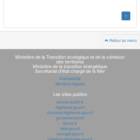
1
Retour au menu
Navigation
transverse
Ministère de la Transition écologique et de la cohésion
des territoires
Ministère de la transition énérgétique
Secrétariat d'état chargé de la Mer
Accessibilité
Mentions légales
Les sites publics
service-public.fr
legifrance.gouv.fr
circulaire.legifrance.gouv.fr
gouvernement.fr
france.fr
data.gouv.fr
ecologie.gouv.fr
cohesion-territoires.gouv.fr