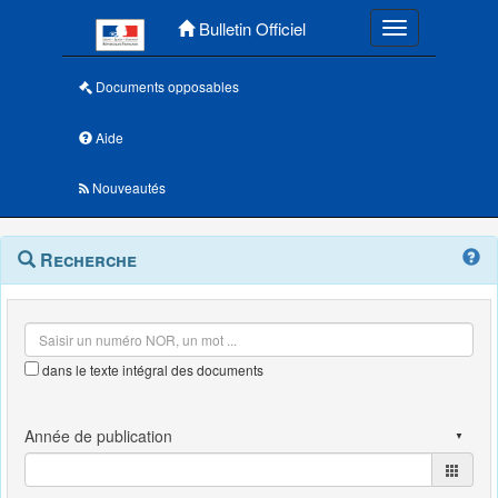
Menu principal
Bulletin Officiel
Toggle navigatio
Documents opposables
Aide
Nouveautés
Navigation
Menu
Recherche
contextuel
et
outils
annexes
dans le texte intégral des documents