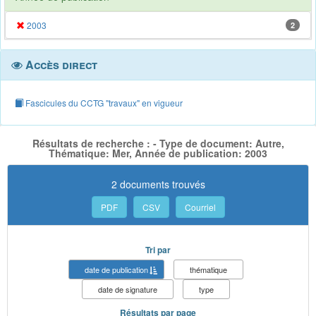
2003
2
Accès direct
Fascicules du CCTG "travaux" en vigueur
Résultats de recherche : - Type de document: Autre,
Thématique: Mer, Année de publication: 2003
2 documents trouvés
PDF
CSV
Courriel
Tri par
date de publication
thématique
date de signature
type
Résultats par page