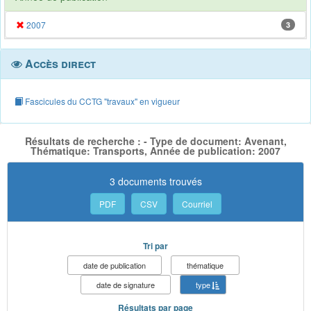
2007
3
Accès direct
Fascicules du CCTG "travaux" en vigueur
Résultats de recherche : - Type de document: Avenant,
Thématique: Transports, Année de publication: 2007
3 documents trouvés
PDF
CSV
Courriel
Tri par
date de publication
thématique
date de signature
type
Résultats par page