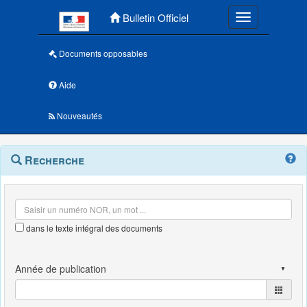
Menu principal
Bulletin Officiel
Toggle navigatio
Documents opposables
Aide
Nouveautés
Navigation
Menu
Recherche
contextuel
et
outils
annexes
dans le texte intégral des documents