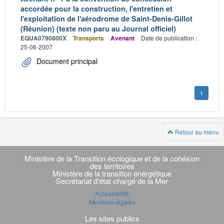
accordée pour la construction, l'entretien et
l'exploitation de l'aérodrome de Saint-Denis-Gillot
(Réunion) (texte non paru au Journal officiel)
EQUA0790800X
Transports
Avenant
Date de publication :
25-06-2007
Document principal
1
Retour au menu
Navigation
transverse
Ministère de la Transition écologique et de la cohésion
des territoires
Ministère de la transition énérgétique
Secrétariat d'état chargé de la Mer
Accessibilité
Mentions légales
Les sites publics