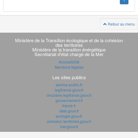
1
Retour au menu
Navigation
transverse
Ministère de la Transition écologique et de la cohésion
des territoires
Ministère de la transition énérgétique
Secrétariat d'état chargé de la Mer
Accessibilité
Mentions légales
Les sites publics
service-public.fr
legifrance.gouv.fr
circulaire.legifrance.gouv.fr
gouvernement.fr
france.fr
data.gouv.fr
ecologie.gouv.fr
cohesion-territoires.gouv.fr
mer.gouv.fr