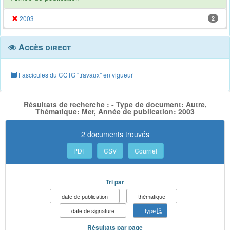
2003
2
Accès direct
Fascicules du CCTG "travaux" en vigueur
Résultats de recherche : - Type de document: Autre,
Thématique: Mer, Année de publication: 2003
2 documents trouvés
PDF
CSV
Courriel
Tri par
date de publication
thématique
date de signature
type
Résultats par page