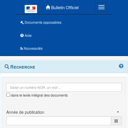
Menu principal
Bulletin Officiel
Toggle navigatio
Documents opposables
Aide
Nouveautés
Navigation
Menu
Recherche
contextuel
et
outils
annexes
dans le texte intégral des documents