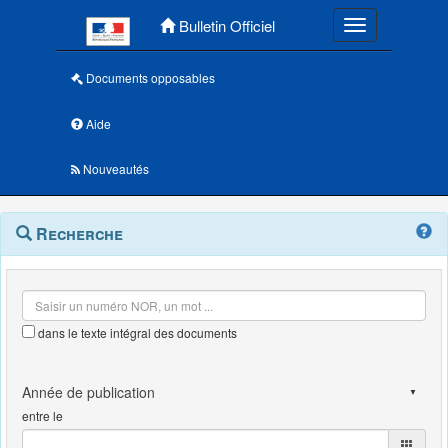
Menu principal
Bulletin Officiel
Toggle navigatio
Documents opposables
Aide
Nouveautés
Navigation
Menu
Recherche
contextuel
et
outils
annexes
dans le texte intégral des documents
entre le