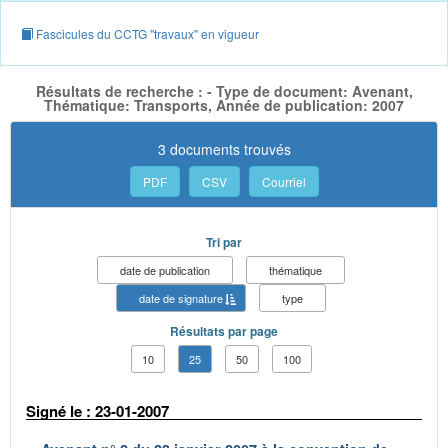
Fascicules du CCTG "travaux" en vigueur
Résultats de recherche : - Type de document: Avenant,
Thématique: Transports, Année de publication: 2007
3 documents trouvés
PDF
CSV
Courriel
Tri par
date de publication
thématique
date de signature
type
Résultats par page
10
25
50
100
Signé le : 23-01-2007