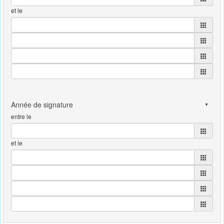
et le
entre le
et le