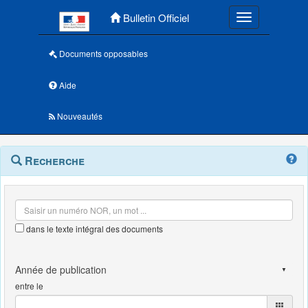
Menu principal
Bulletin Officiel
Toggle navigatio
Documents opposables
Aide
Nouveautés
Navigation
Menu
Recherche
contextuel
et
outils
annexes
dans le texte intégral des documents
entre le