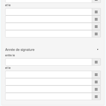
et le
entre le
et le