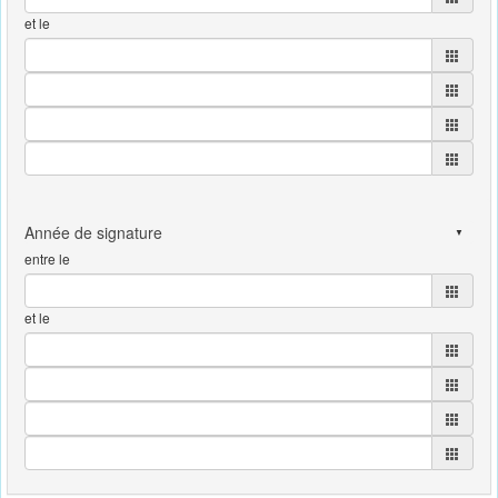
et le
entre le
et le