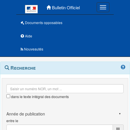
Menu principal
Bulletin Officiel
Toggle navigatio
Documents opposables
Aide
Nouveautés
Navigation
Menu
Recherche
contextuel
et
outils
annexes
dans le texte intégral des documents
entre le