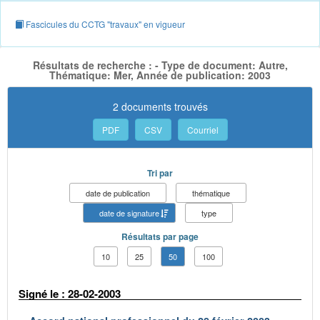
Fascicules du CCTG "travaux" en vigueur
Résultats de recherche : - Type de document: Autre,
Thématique: Mer, Année de publication: 2003
2 documents trouvés
PDF
CSV
Courriel
Tri par
date de publication
thématique
date de signature
type
Résultats par page
10
25
50
100
Signé le : 28-02-2003