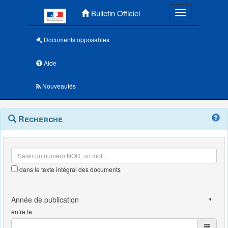
Menu principal
Bulletin Officiel
Toggle navigatio
Documents opposables
Aide
Nouveautés
Navigation
Menu
Recherche
contextuel
et
outils
annexes
dans le texte intégral des documents
entre le