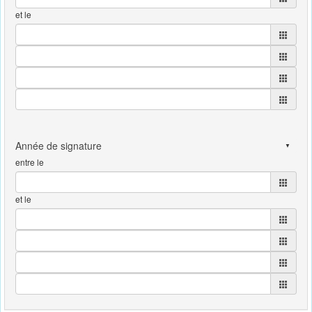
et le
entre le
et le