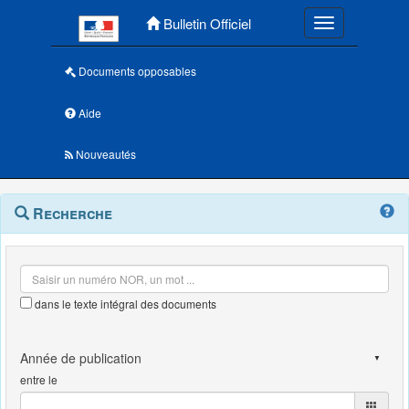
Menu principal
Bulletin Officiel
Toggle navigatio
Documents opposables
Aide
Nouveautés
Navigation
Menu
Recherche
contextuel
et
outils
annexes
dans le texte intégral des documents
entre le