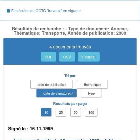
Fascicules du CCTG "travaux" en vigueur
Résultats de recherche : - Type de document: Annexe,
Thématique: Transports, Année de publication: 2000
4 documents trouvés
PDF
CSV
Courriel
Tri par
date de publication
thématique
date de signature
type
Résultats par page
10
25
50
100
Signé le : 16-11-1999