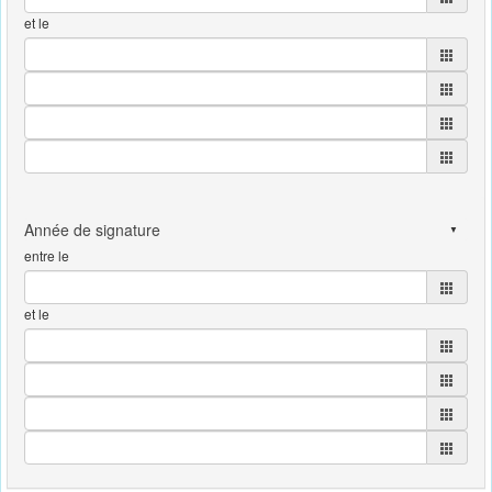
et le
entre le
et le