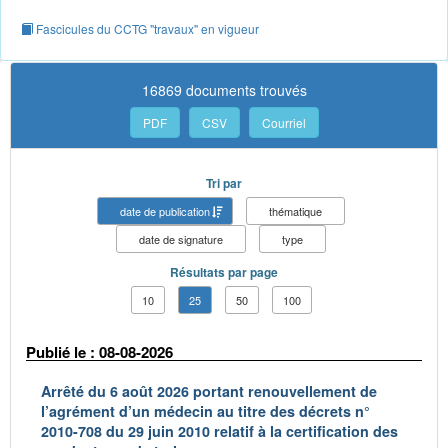
Fascicules du CCTG "travaux" en vigueur
16869 documents trouvés
PDF
CSV
Courriel
Tri par
date de publication
thématique
date de signature
type
Résultats par page
10
25
50
100
Publié le : 08-08-2026
Arrêté du 6 août 2026 portant renouvellement de
l’agrément d’un médecin au titre des décrets n°
2010-708 du 29 juin 2010 relatif à la certification des