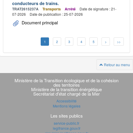
conducteurs de trains.
TRAT2615237A
Transports
Arrêté
Date de signature : 21-
07-2026
Date de publication : 25-07-2026
Document principal
1
2
3
4
5
>
>>
Retour au menu
Navigation
transverse
Ministère de la Transition écologique et de la cohésion
des territoires
Ministère de la transition énérgétique
Secrétariat d'état chargé de la Mer
Accessibilité
Mentions légales
Les sites publics
service-public.fr
legifrance.gouv.fr