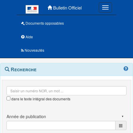
Menu principal
Bulletin Officiel
Toggle navigatio
Documents opposables
Aide
Nouveautés
Navigation
Menu
Recherche
contextuel
et
outils
annexes
dans le texte intégral des documents