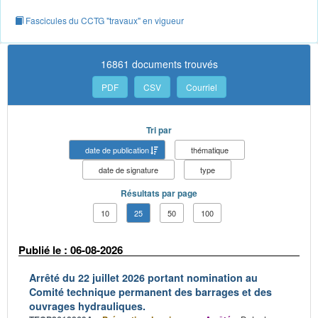
Fascicules du CCTG "travaux" en vigueur
16861 documents trouvés
PDF
CSV
Courriel
Tri par
date de publication
thématique
date de signature
type
Résultats par page
10
25
50
100
Publié le : 06-08-2026
Arrêté du 22 juillet 2026 portant nomination au
Comité technique permanent des barrages et des
ouvrages hydrauliques.