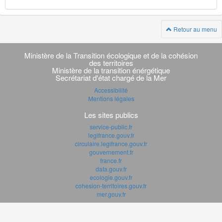
Retour au menu
Navigation
transverse
Ministère de la Transition écologique et de la cohésion
des territoires
Ministère de la transition énérgétique
Secrétariat d'état chargé de la Mer
Accessibilité
Mentions légales
Les sites publics
service-public.fr
legifrance.gouv.fr
circulaire.legifrance.gouv.fr
gouvernement.fr
france.fr
data.gouv.fr
ecologie.gouv.fr
cohesion-territoires.gouv.fr
mer.gouv.fr