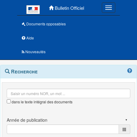
Menu principal
Bulletin Officiel
Toggle navigatio
Documents opposables
Aide
Nouveautés
Navigation
Menu
Recherche
contextuel
et
outils
annexes
dans le texte intégral des documents