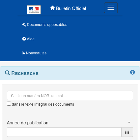
Menu principal
Bulletin Officiel
Toggle navigatio
Documents opposables
Aide
Nouveautés
Navigation
Menu
Recherche
contextuel
et
outils
annexes
dans le texte intégral des documents