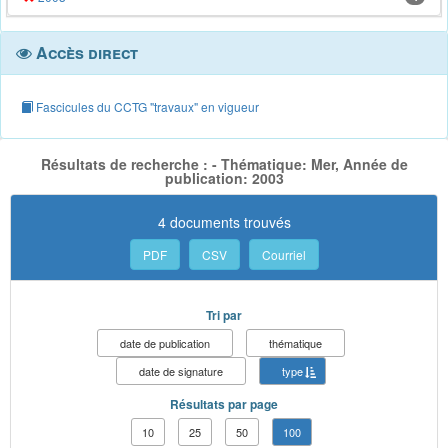
Accès direct
Fascicules du CCTG "travaux" en vigueur
Résultats de recherche : - Thématique: Mer, Année de
publication: 2003
4 documents trouvés
PDF
CSV
Courriel
Tri par
date de publication
thématique
date de signature
type
Résultats par page
10
25
50
100