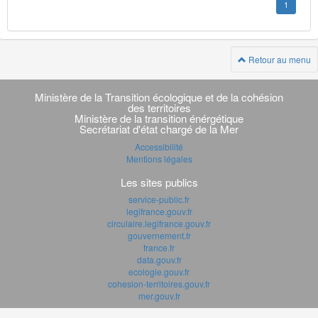
1
Retour au menu
Navigation
transverse
Ministère de la Transition écologique et de la cohésion
des territoires
Ministère de la transition énérgétique
Secrétariat d'état chargé de la Mer
Accessibilité
Mentions légales
Les sites publics
service-public.fr
legifrance.gouv.fr
circulaire.legifrance.gouv.fr
gouvernement.fr
france.fr
data.gouv.fr
ecologie.gouv.fr
cohesion-territoires.gouv.fr
mer.gouv.fr