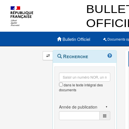
Menu principal
Bulletin Officiel
Documents o
Navigation
Menu
Recherche
contextuel
et
outils
annexes
dans le texte intégral des
documents