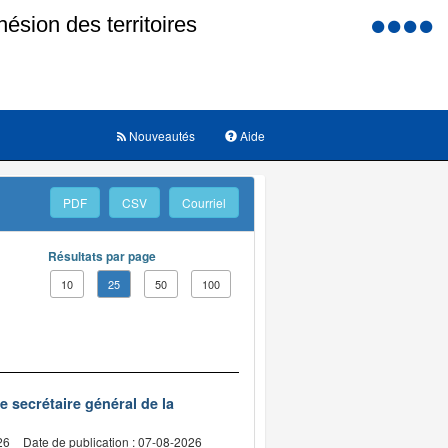
Menu
d'accessi
Nouveautés
Aide
PDF
CSV
Courriel
Résultats par page
10
25
50
100
de secrétaire général de la
26
Date de publication : 07-08-2026