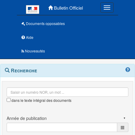
Menu principal
Bulletin Officiel
Toggle navigatio
Documents opposables
Aide
Nouveautés
Navigation
Menu
Recherche
contextuel
et
outils
annexes
dans le texte intégral des documents