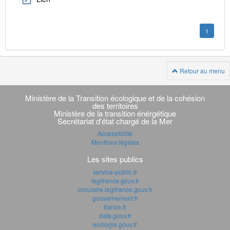
1
Retour au menu
Navigation
transverse
Ministère de la Transition écologique et de la cohésion
des territoires
Ministère de la transition énérgétique
Secrétariat d'état chargé de la Mer
Accessibilité
Mentions légales
Les sites publics
service-public.fr
legifrance.gouv.fr
circulaire.legifrance.gouv.fr
gouvernement.fr
france.fr
data.gouv.fr
ecologie.gouv.fr