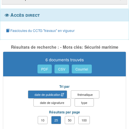
Accès direct
Fascicules du CCTG "travaux" en vigueur
Résultats de recherche : - Mots clés: Sécurité maritime
6 documents trouvés
PDF
CSV
Courriel
Tri par
date de publication
thématique
date de signature
type
Résultats par page
10
25
50
100