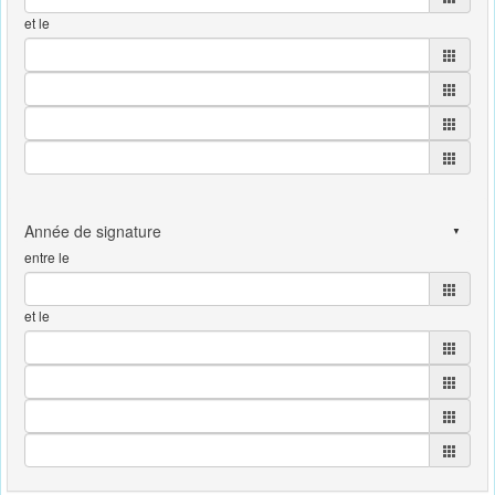
et le
entre le
et le