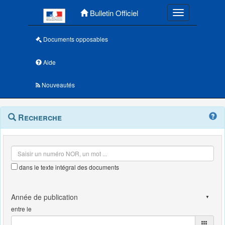
Menu principal
Bulletin Officiel
Toggle navigatio
Documents opposables
Aide
Nouveautés
Navigation
Menu
Recherche
contextuel
et
outils
annexes
dans le texte intégral des documents
entre le