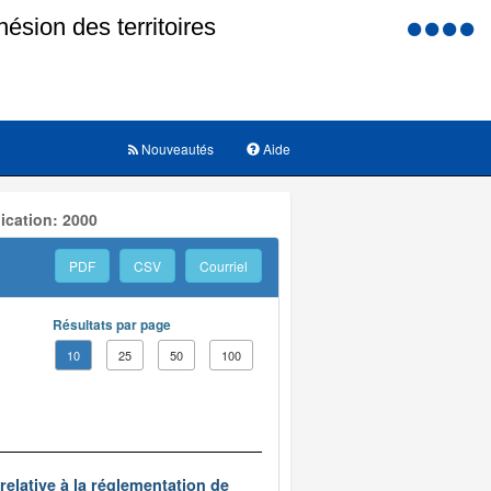
Menu
d'accessi
Nouveautés
Aide
ication: 2000
PDF
CSV
Courriel
Résultats par page
10
25
50
100
relative à la réglementation de