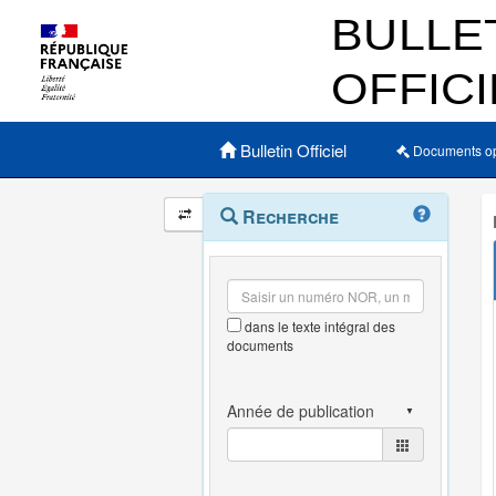
Menu principal
Bulletin Officiel
Documents o
Navigation
Menu
Recherche
contextuel
et
outils
annexes
dans le texte intégral des
documents