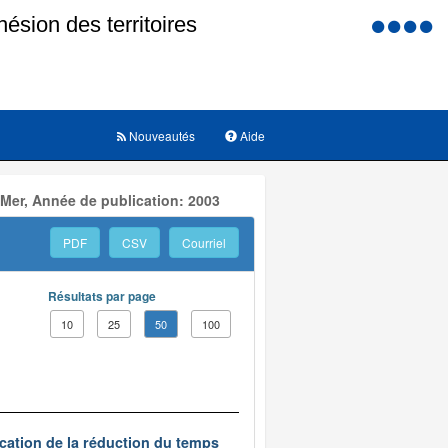
Menu
d'accessi
Nouveautés
Aide
 Mer, Année de publication: 2003
PDF
CSV
Courriel
Résultats par page
10
25
50
100
ication de la réduction du temps