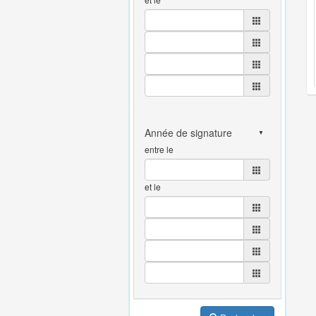
entre le
et le