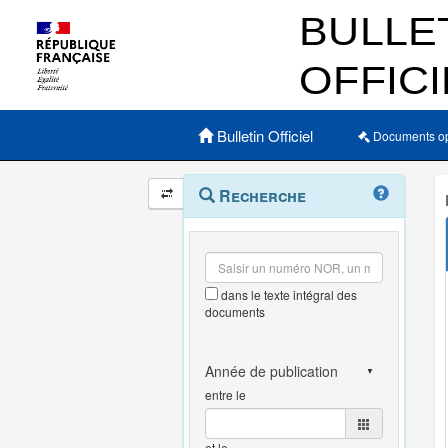
Menu principal
Bulletin Officiel
Documents o
Navigation
Menu
Recherche
contextuel
et
outils
annexes
dans le texte intégral des
documents
entre le
et le