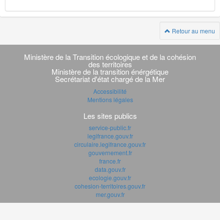
Retour au menu
Navigation
transverse
Ministère de la Transition écologique et de la cohésion
des territoires
Ministère de la transition énérgétique
Secrétariat d'état chargé de la Mer
Accessibilité
Mentions légales
Les sites publics
service-public.fr
legifrance.gouv.fr
circulaire.legifrance.gouv.fr
gouvernement.fr
france.fr
data.gouv.fr
ecologie.gouv.fr
cohesion-territoires.gouv.fr
mer.gouv.fr