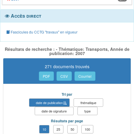
Accès direct
Fascicules du CCTG "travaux" en vigueur
Résultats de recherche : - Thématique: Transports, Année de
publication: 2007
271 documents trouvés
PDF
CSV
Courriel
Tri par
date de publication
thématique
date de signature
type
Résultats par page
10
25
50
100