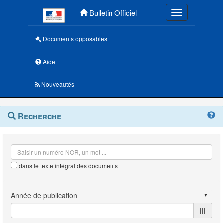
Menu principal
Bulletin Officiel
Toggle navigatio
Documents opposables
Aide
Nouveautés
Navigation
Menu
Recherche
contextuel
et
outils
annexes
dans le texte intégral des documents