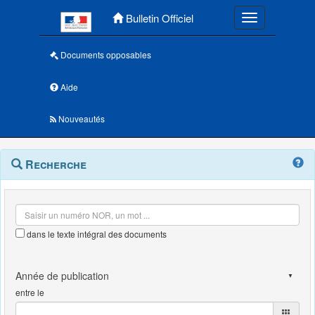
Menu principal
Bulletin Officiel
Toggle navigatio
Documents opposables
Aide
Nouveautés
Navigation
Menu
Recherche
contextuel
et
outils
annexes
dans le texte intégral des documents
entre le