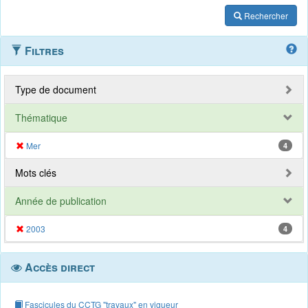
Rechercher
Filtres
Type de document
Thématique
Mer
4
Mots clés
Année de publication
2003
4
Accès direct
Fascicules du CCTG "travaux" en vigueur