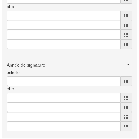
et le
entre le
et le