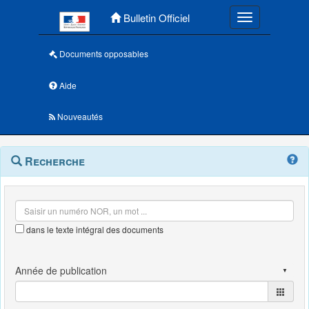
Menu principal
Bulletin Officiel
Toggle navigatio
Documents opposables
Aide
Nouveautés
Navigation
Menu
Recherche
contextuel
et
outils
annexes
dans le texte intégral des documents