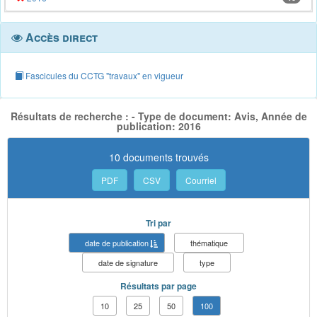
Accès direct
Fascicules du CCTG "travaux" en vigueur
Résultats de recherche : - Type de document: Avis, Année de
publication: 2016
10 documents trouvés
PDF
CSV
Courriel
Tri par
date de publication
thématique
date de signature
type
Résultats par page
10
25
50
100