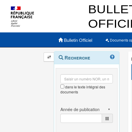
Menu principal
Bulletin Officiel
Documents o
Navigation
Menu
Recherche
contextuel
et
outils
annexes
dans le texte intégral des
documents