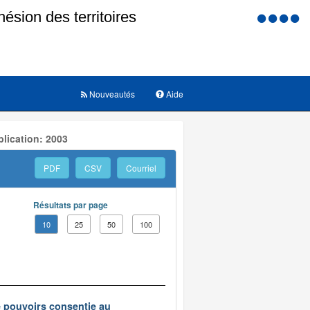
Menu
d'accessi
Nouveautés
Aide
lication: 2003
PDF
CSV
Courriel
Résultats par page
10
25
50
100
e pouvoirs consentie au