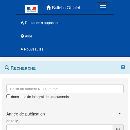
Menu principal
Bulletin Officiel
Toggle navigatio
Documents opposables
Aide
Nouveautés
Navigation
Menu
Recherche
contextuel
et
outils
annexes
dans le texte intégral des documents
entre le