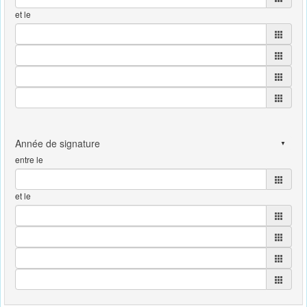
et le
entre le
et le