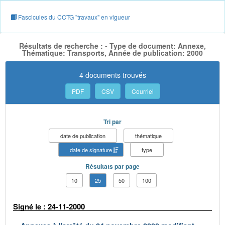
Fascicules du CCTG "travaux" en vigueur
Résultats de recherche : - Type de document: Annexe,
Thématique: Transports, Année de publication: 2000
4 documents trouvés
PDF
CSV
Courriel
Tri par
date de publication
thématique
date de signature
type
Résultats par page
10
25
50
100
Signé le : 24-11-2000