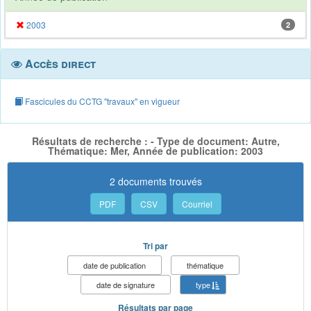
2003
2
Accès direct
Fascicules du CCTG "travaux" en vigueur
Résultats de recherche : - Type de document: Autre,
Thématique: Mer, Année de publication: 2003
2 documents trouvés
PDF
CSV
Courriel
Tri par
date de publication
thématique
date de signature
type
Résultats par page