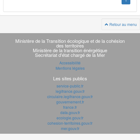
1
Retour au menu
Navigation
transverse
Ministère de la Transition écologique et de la cohésion
des territoires
Ministère de la transition énérgétique
Secrétariat d'état chargé de la Mer
Accessibilité
Mentions légales
Les sites publics
service-public.fr
legifrance.gouv.fr
circulaire.legifrance.gouv.fr
gouvernement.fr
france.fr
data.gouv.fr
ecologie.gouv.fr
cohesion-territoires.gouv.fr
mer.gouv.fr