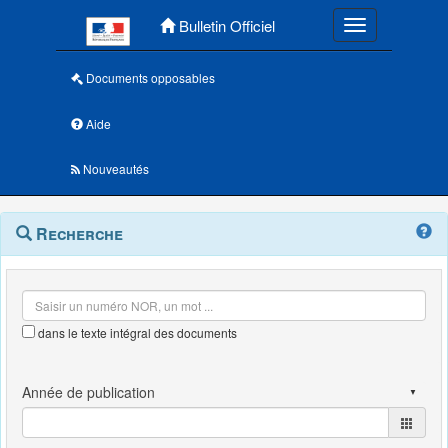
Menu principal
Bulletin Officiel
Toggle navigatio
Documents opposables
Aide
Nouveautés
Navigation
Menu
Recherche
contextuel
et
outils
annexes
dans le texte intégral des documents