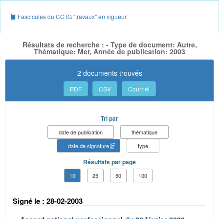
Fascicules du CCTG "travaux" en vigueur
Résultats de recherche : - Type de document: Autre,
Thématique: Mer, Année de publication: 2003
2 documents trouvés
PDF
CSV
Courriel
Tri par
date de publication
thématique
date de signature
type
Résultats par page
10
25
50
100
Signé le : 28-02-2003