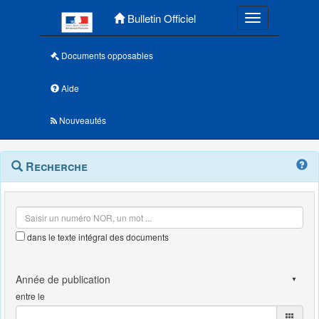
Menu principal
Bulletin Officiel
Toggle navigatio
Documents opposables
Aide
Nouveautés
Navigation
Menu
Recherche
contextuel
et
outils
annexes
dans le texte intégral des documents
entre le