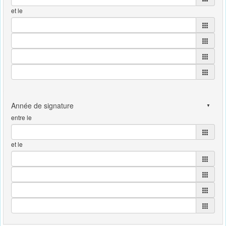
et le
entre le
et le