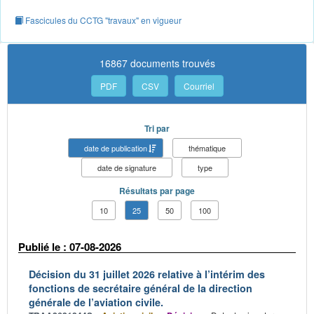
Fascicules du CCTG "travaux" en vigueur
16867 documents trouvés
PDF
CSV
Courriel
Tri par
date de publication
thématique
date de signature
type
Résultats par page
10
25
50
100
Publié le : 07-08-2026
Décision du 31 juillet 2026 relative à l’intérim des
fonctions de secrétaire général de la direction
générale de l’aviation civile.