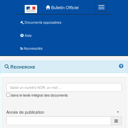
Menu principal
Bulletin Officiel
Toggle navigatio
Documents opposables
Aide
Nouveautés
Navigation
Menu
Recherche
contextuel
et
outils
annexes
dans le texte intégral des documents