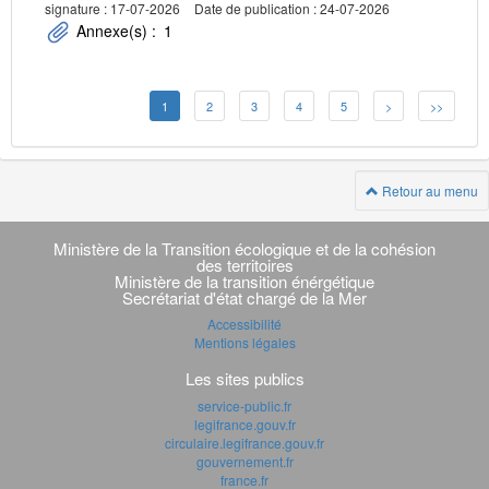
signature : 17-07-2026
Date de publication : 24-07-2026
Annexe(s) :
1
1
2
3
4
5
>
>>
Retour au menu
Navigation
transverse
Ministère de la Transition écologique et de la cohésion
des territoires
Ministère de la transition énérgétique
Secrétariat d'état chargé de la Mer
Accessibilité
Mentions légales
Les sites publics
service-public.fr
legifrance.gouv.fr
circulaire.legifrance.gouv.fr
gouvernement.fr
france.fr