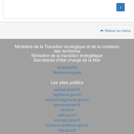
1
Retour au menu
Navigation
transverse
Ministère de la Transition écologique et de la cohésion
des territoires
Ministère de la transition énérgétique
Secrétariat d'état chargé de la Mer
Accessibilité
Mentions légales
Les sites publics
service-public.fr
legifrance.gouv.fr
circulaire.legifrance.gouv.fr
gouvernement.fr
france.fr
data.gouv.fr
ecologie.gouv.fr
cohesion-territoires.gouv.fr
mer.gouv.fr