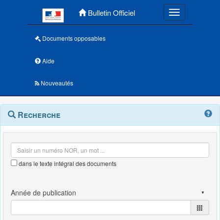
Menu principal
Bulletin Officiel
Toggle navigatio
Documents opposables
Aide
Nouveautés
Navigation
Menu
Recherche
contextuel
et
outils
annexes
dans le texte intégral des documents