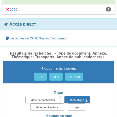
2000
4
Accès direct
Fascicules du CCTG "travaux" en vigueur
Résultats de recherche : - Type de document: Annexe,
Thématique: Transports, Année de publication: 2000
4 documents trouvés
PDF
CSV
Courriel
Tri par
date de publication
thématique
date de signature
type
Résultats par page