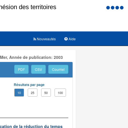
Menu
d'accessi
Nouveautés
Aide
 Mer, Année de publication: 2003
PDF
CSV
Courriel
Résultats par page
10
25
50
100
ication de la réduction du temps