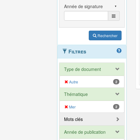
Rechercher
Filtres
Type de document
Autre
2
Thématique
Mer
2
Mots clés
Année de publication