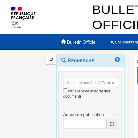
Menu principal
Bulletin Officiel
Documents o
Navigation
Menu
Recherche
contextuel
et
outils
annexes
dans le texte intégral des
documents