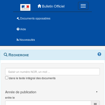
Menu principal
Bulletin Officiel
Toggle navigatio
Documents opposables
Aide
Nouveautés
Navigation
Menu
Recherche
contextuel
et
outils
annexes
dans le texte intégral des documents
entre le