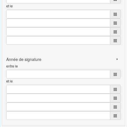
et le
entre le
et le