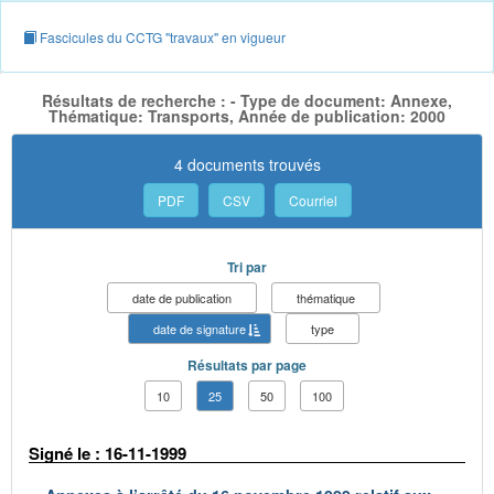
Fascicules du CCTG "travaux" en vigueur
Résultats de recherche : - Type de document: Annexe,
Thématique: Transports, Année de publication: 2000
4 documents trouvés
PDF
CSV
Courriel
Tri par
date de publication
thématique
date de signature
type
Résultats par page
10
25
50
100
Signé le : 16-11-1999