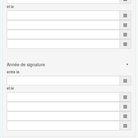
et le
entre le
et le