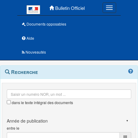
Menu principal
Bulletin Officiel
Toggle navigatio
Documents opposables
Aide
Nouveautés
Navigation
Menu
Recherche
contextuel
et
outils
annexes
dans le texte intégral des documents
entre le