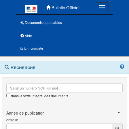
Menu principal
Bulletin Officiel
Toggle navigatio
Documents opposables
Aide
Nouveautés
Navigation
Menu
Recherche
contextuel
et
outils
annexes
dans le texte intégral des documents
entre le