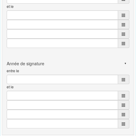
et le
entre le
et le