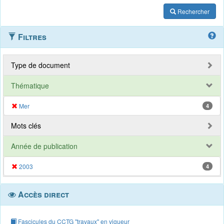
Rechercher
Filtres
Type de document
Thématique
Mer
4
Mots clés
Année de publication
2003
4
Accès direct
Fascicules du CCTG "travaux" en vigueur