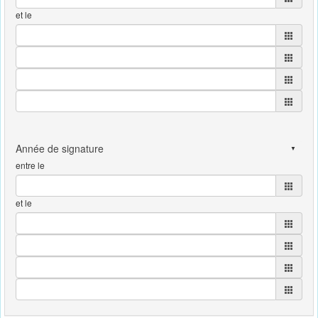
et le
entre le
et le