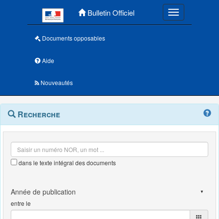
Menu principal
Bulletin Officiel
Toggle navigatio
Documents opposables
Aide
Nouveautés
Navigation
Menu
Recherche
contextuel
et
outils
annexes
dans le texte intégral des documents
entre le