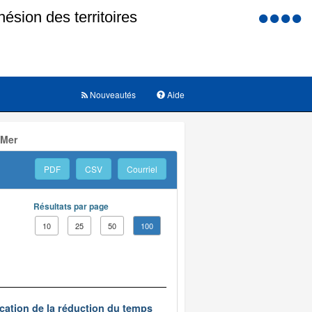
Menu
d'accessi
Nouveautés
Aide
 Mer
PDF
CSV
Courriel
Résultats par page
10
25
50
100
ication de la réduction du temps