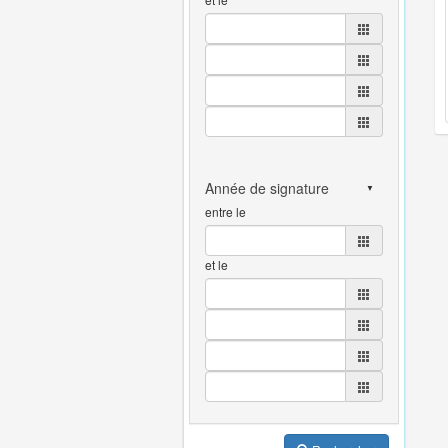
entre le
et le