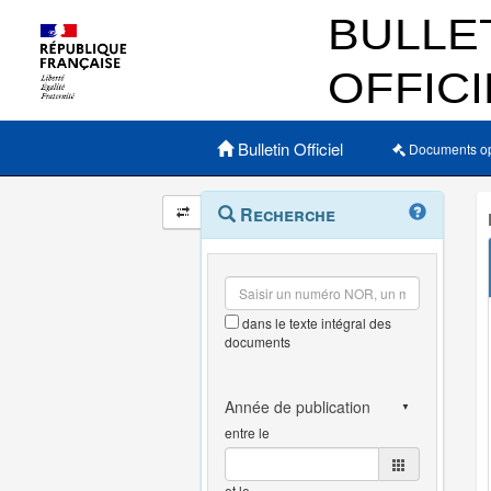
Menu principal
Bulletin Officiel
Documents o
Navigation
Menu
Recherche
contextuel
et
outils
annexes
dans le texte intégral des
documents
entre le
et le