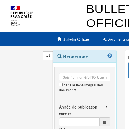
Menu principal
Bulletin Officiel
Documents o
Navigation
Menu
Recherche
contextuel
et
outils
annexes
dans le texte intégral des
documents
entre le
et le