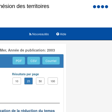
Menu
d'accessi
Nouveautés
Aide
 Mer, Année de publication: 2003
PDF
CSV
Courriel
Résultats par page
10
25
50
100
ication de la réduction du temps