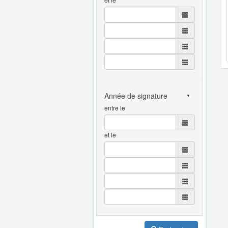
entre le
et le