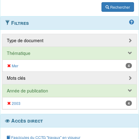
Rechercher
Filtres
Type de document
Thématique
Mer
4
Mots clés
Année de publication
2003
4
Accès direct
Fascicules du CCTG "travaux" en vigueur