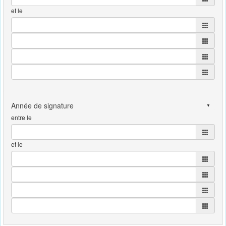
et le
entre le
et le