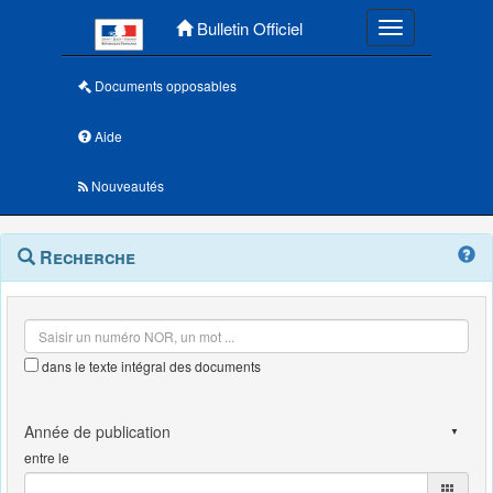
Menu principal
Bulletin Officiel
Toggle navigatio
Documents opposables
Aide
Nouveautés
Navigation
Menu
Recherche
contextuel
et
outils
annexes
dans le texte intégral des documents
entre le