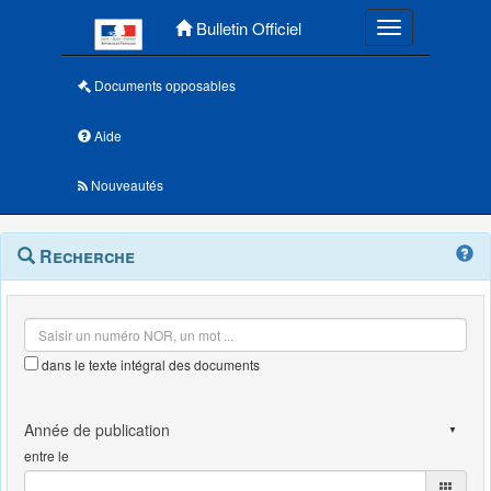
Menu principal
Bulletin Officiel
Toggle navigatio
Documents opposables
Aide
Nouveautés
Navigation
Menu
Recherche
contextuel
et
outils
annexes
dans le texte intégral des documents
entre le