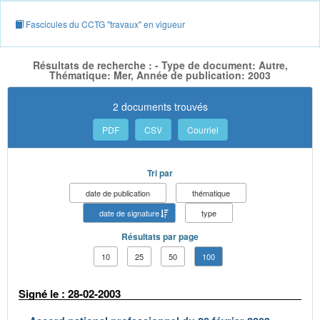
Fascicules du CCTG "travaux" en vigueur
Résultats de recherche : - Type de document: Autre,
Thématique: Mer, Année de publication: 2003
2 documents trouvés
PDF
CSV
Courriel
Tri par
date de publication
thématique
date de signature
type
Résultats par page
10
25
50
100
Signé le : 28-02-2003