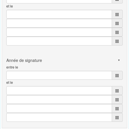
et le
entre le
et le