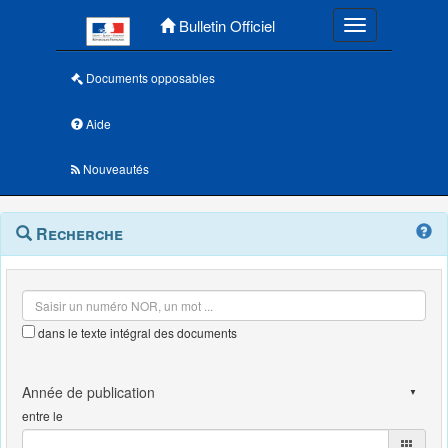
Menu principal
Bulletin Officiel
Toggle navigatio
Documents opposables
Aide
Nouveautés
Navigation
Menu
Recherche
contextuel
et
outils
annexes
dans le texte intégral des documents
entre le