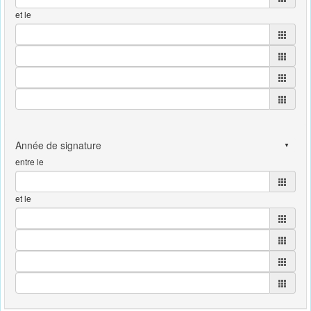
et le
entre le
et le