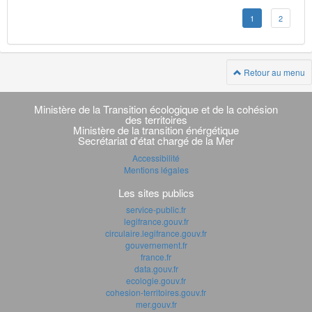
1
2
Retour au menu
Navigation
transverse
Ministère de la Transition écologique et de la cohésion
des territoires
Ministère de la transition énérgétique
Secrétariat d'état chargé de la Mer
Accessibilité
Mentions légales
Les sites publics
service-public.fr
legifrance.gouv.fr
circulaire.legifrance.gouv.fr
gouvernement.fr
france.fr
data.gouv.fr
ecologie.gouv.fr
cohesion-territoires.gouv.fr
mer.gouv.fr