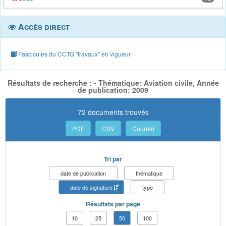
Accès direct
Fascicules du CCTG "travaux" en vigueur
Résultats de recherche : - Thématique: Aviation civile, Année
de publication: 2009
72 documents trouvés
PDF
CSV
Courriel
Tri par
date de publication
thématique
date de signature
type
Résultats par page
10
25
50
100