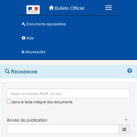
Menu principal
Bulletin Officiel
Toggle navigatio
Documents opposables
Aide
Nouveautés
Navigation
Menu
Recherche
contextuel
et
outils
annexes
dans le texte intégral des documents