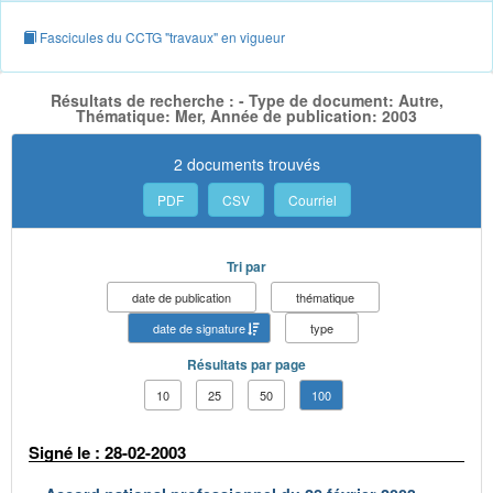
Fascicules du CCTG "travaux" en vigueur
Résultats de recherche : - Type de document: Autre,
Thématique: Mer, Année de publication: 2003
2 documents trouvés
PDF
CSV
Courriel
Tri par
date de publication
thématique
date de signature
type
Résultats par page
10
25
50
100
Signé le : 28-02-2003