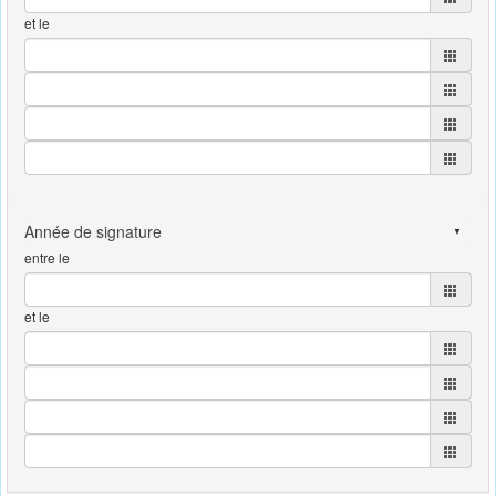
et le
entre le
et le