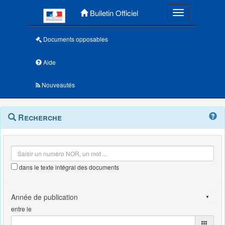
Menu principal
Bulletin Officiel
Toggle navigatio
Documents opposables
Aide
Nouveautés
Navigation
Menu
Recherche
contextuel
et
outils
annexes
dans le texte intégral des documents
entre le