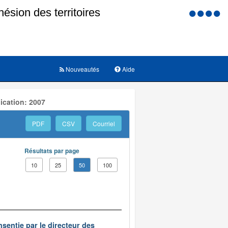
Menu
d'accessi
Nouveautés
Aide
ication: 2007
PDF
CSV
Courriel
Résultats par page
10
25
50
100
nsentie par le directeur des