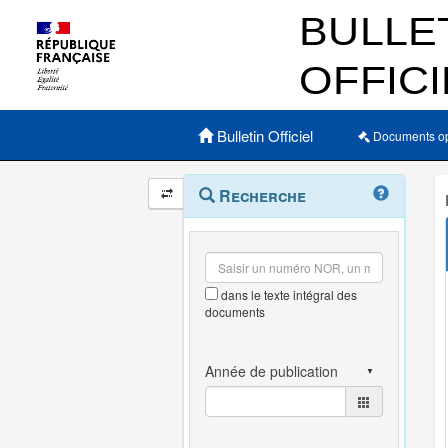
Menu principal
Bulletin Officiel
Documents o
Navigation
Menu
Recherche
contextuel
et
outils
annexes
dans le texte intégral des
documents