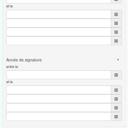
et le
entre le
et le