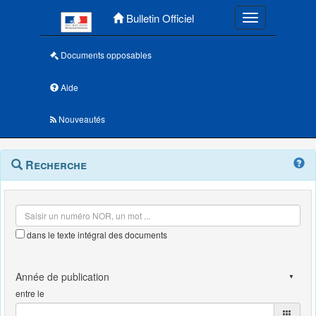
Menu principal
Bulletin Officiel
Toggle navigatio
Documents opposables
Aide
Nouveautés
Navigation
Menu
Recherche
contextuel
et
outils
annexes
dans le texte intégral des documents
entre le