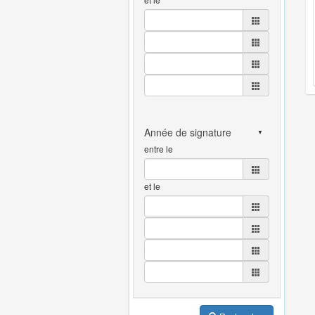
entre le
et le