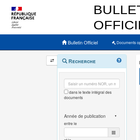
Menu principal
Bulletin Officiel
Documents o
Navigation
Menu
Recherche
contextuel
et
outils
annexes
dans le texte intégral des
documents
entre le
et le