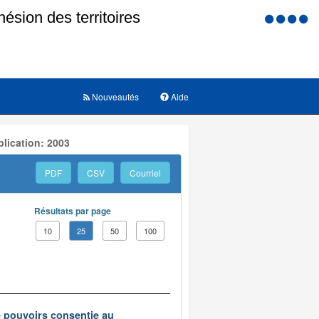
Menu
d'accessi
Nouveautés
Aide
lication: 2003
PDF
CSV
Courriel
Résultats par page
10
25
50
100
e pouvoirs consentie au