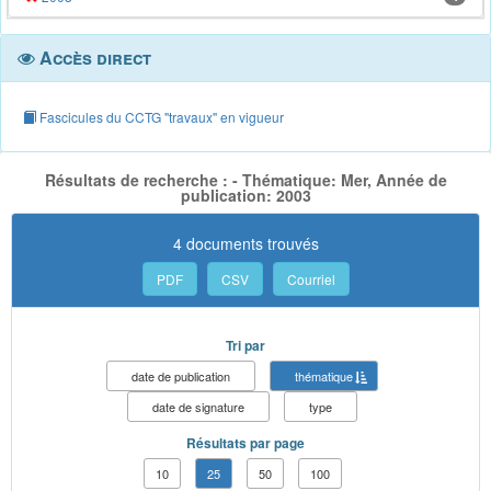
Accès direct
Fascicules du CCTG "travaux" en vigueur
Résultats de recherche : - Thématique: Mer, Année de
publication: 2003
4 documents trouvés
PDF
CSV
Courriel
Tri par
date de publication
thématique
date de signature
type
Résultats par page
10
25
50
100