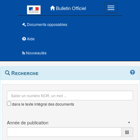
Menu principal
Bulletin Officiel
Toggle navigatio
Documents opposables
Aide
Nouveautés
Navigation
Menu
Recherche
contextuel
et
outils
annexes
dans le texte intégral des documents