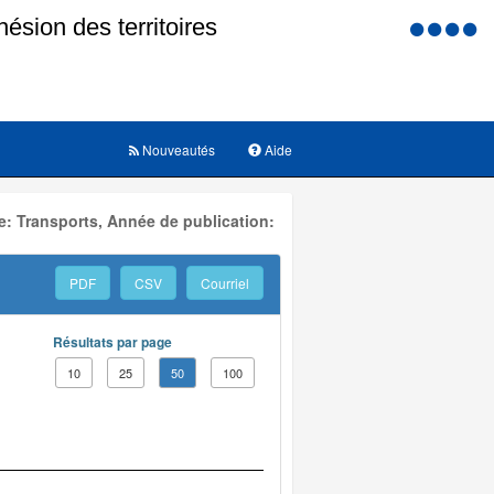
Menu
d'accessi
Nouveautés
Aide
: Transports, Année de publication:
PDF
CSV
Courriel
Résultats par page
10
25
50
100