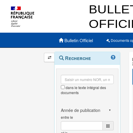
Menu principal
Bulletin Officiel
Documents o
Navigation
Menu
Recherche
contextuel
et
outils
annexes
dans le texte intégral des
documents
entre le
et le