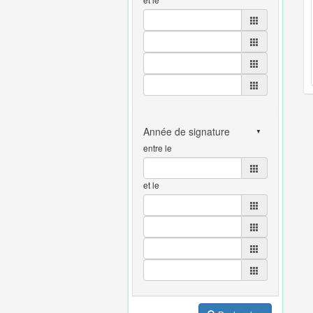
entre le
et le