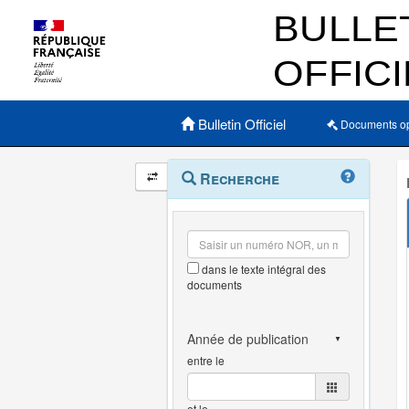
Menu principal
Bulletin Officiel
Documents o
Navigation
Menu
Recherche
contextuel
et
outils
annexes
dans le texte intégral des
documents
entre le
et le