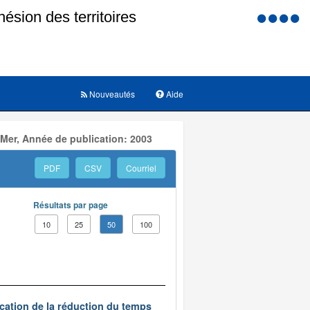
Menu
d'accessi
Nouveautés
Aide
 Mer, Année de publication: 2003
PDF
CSV
Courriel
Résultats par page
10
25
50
100
ication de la réduction du temps