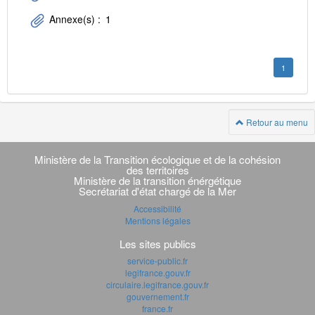
Annexe(s) :
1
1
Retour au menu
Navigation
transverse
Ministère de la Transition écologique et de la cohésion
des territoires
Ministère de la transition énérgétique
Secrétariat d'état chargé de la Mer
Accessibilité
Mentions légales
Les sites publics
service-public.fr
legifrance.gouv.fr
circulaire.legifrance.gouv.fr
gouvernement.fr
france.fr