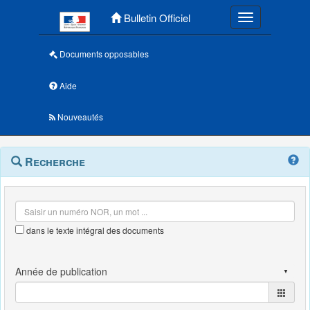
Menu principal
Bulletin Officiel
Toggle navigatio
Documents opposables
Aide
Nouveautés
Navigation
Menu
Recherche
contextuel
et
outils
annexes
dans le texte intégral des documents