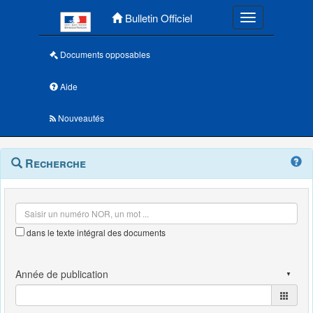
Menu principal
Bulletin Officiel
Toggle navigatio
Documents opposables
Aide
Nouveautés
Navigation
Menu
Recherche
contextuel
et
outils
annexes
dans le texte intégral des documents