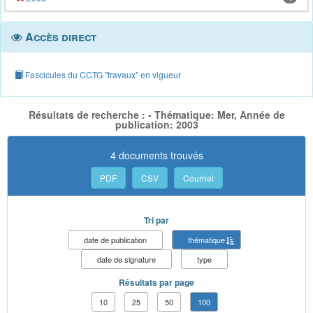
Accès direct
Fascicules du CCTG "travaux" en vigueur
Résultats de recherche : - Thématique: Mer, Année de
publication: 2003
4 documents trouvés
PDF
CSV
Courriel
Tri par
date de publication
thématique
date de signature
type
Résultats par page
10
25
50
100