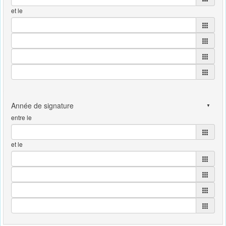
et le
entre le
et le