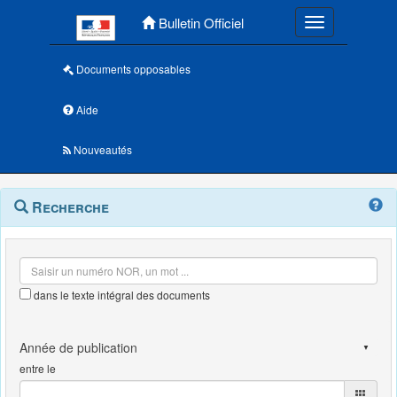
Menu principal
Bulletin Officiel
Toggle navigatio
Documents opposables
Aide
Nouveautés
Navigation
Menu
Recherche
contextuel
et
outils
annexes
dans le texte intégral des documents
entre le