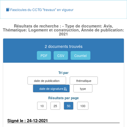
Fascicules du CCTG "travaux" en vigueur
Résultats de recherche : - Type de document: Avis,
Thématique: Logement et construction, Année de publication:
2021
2 documents trouvés
PDF
CSV
Courriel
Tri par
date de publication
thématique
date de signature
type
Résultats par page
10
25
50
100
Signé le : 24-12-2021