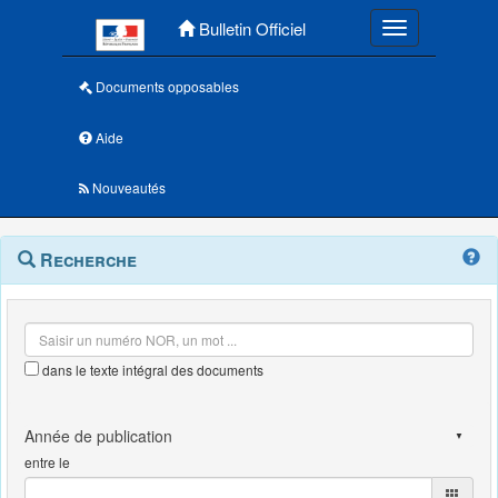
Menu principal
Bulletin Officiel
Toggle navigatio
Documents opposables
Aide
Nouveautés
Navigation
Menu
Recherche
contextuel
et
outils
annexes
dans le texte intégral des documents
entre le