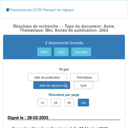
Fascicules du CCTG "travaux" en vigueur
Résultats de recherche : - Type de document: Autre,
Thématique: Mer, Année de publication: 2003
2 documents trouvés
PDF
CSV
Courriel
Tri par
date de publication
thématique
date de signature
type
Résultats par page
10
25
50
100
Signé le : 28-02-2003