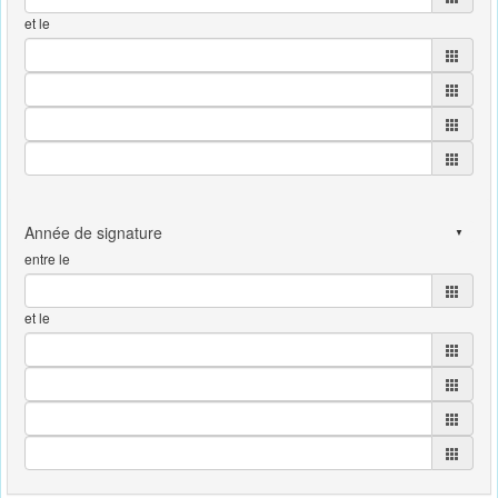
et le
entre le
et le