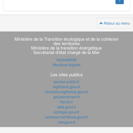
1
Retour au menu
Navigation
transverse
Ministère de la Transition écologique et de la cohésion
des territoires
Ministère de la transition énérgétique
Secrétariat d'état chargé de la Mer
Accessibilité
Mentions légales
Les sites publics
service-public.fr
legifrance.gouv.fr
circulaire.legifrance.gouv.fr
gouvernement.fr
france.fr
data.gouv.fr
ecologie.gouv.fr
cohesion-territoires.gouv.fr
mer.gouv.fr