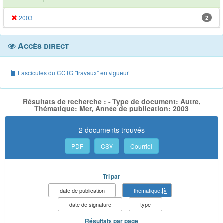
2003
2
Accès direct
Fascicules du CCTG "travaux" en vigueur
Résultats de recherche : - Type de document: Autre,
Thématique: Mer, Année de publication: 2003
2 documents trouvés
PDF
CSV
Courriel
Tri par
date de publication
thématique
date de signature
type
Résultats par page