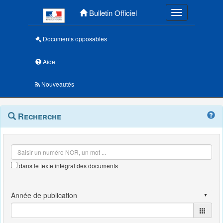
Menu principal
Bulletin Officiel
Toggle navigatio
Documents opposables
Aide
Nouveautés
Navigation
Menu
Recherche
contextuel
et
outils
annexes
dans le texte intégral des documents